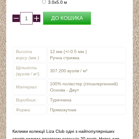
3.0x5.0 м
Висота
12 мм.(+/-0.5 мм.)
ворсу (мм.):
Ручна стрижка
Щільність
307.200 вузлів / м²
(вузлів / м²):
100% поліестер (гіпоалергенний)
Матеріал:
Основа - Джут
Виробник::
Туреччина
Форма:
Прямокутник
Килими колекції Liza Club одні з найпопулярніших
стилів килима протягом останніх 20 років. Нитка для