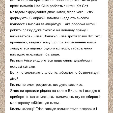
пряжі килимів Liza Club роблять з нитки Хіт Сет,
методом скручування двох ниток, після чого нитки
формують Z- образні завитки і надають високої
вологості і високій температурі. Така обробка нитки
робить пряжу дуже схожою на вовняну пряжу і
називається - Frise. Волокно Frise трохи товщі Хіт Сет і
пружньою, завдяки тому що при виготовленні нитки
змішуються відтінки одного кольору, забарвлення
виглядає яскравіше і багатше.
Килими Frise виділяються вишуканим дизайном і
яскраві квітами
Вони не викликають алергію, абсолютно безпечні для
дітей.
Килим не електрезуются, що дуже важливо.
Якщо ви пролили рідина на килим Ви легко і швидко її
приберете, так як матеріал килима вологу не вбирає і
має хорошу стійкість до плям.
Килим колекції Frise завжди залишається яскравим і