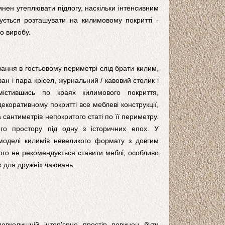
нен утеплювати підлогу, наскільки інтенсивним
ується розташувати на килимовому покритті -
о виробу.
вання в гостьовому периметрі слід брати килим,
н і пара крісел, журнальний / кавовий столик і
змістившись по краях килимового покриття,
екоративному покритті все меблеві конструкції,
сантиметрів непокритого статі по її периметру.
ого простору під одну з історичних епох. У
 моделі килимів невеликого формату з довгим
ого не рекомендується ставити меблі, особливо
 для дружніх чаювань.
вколишній інтер'єрне простір повинен бути