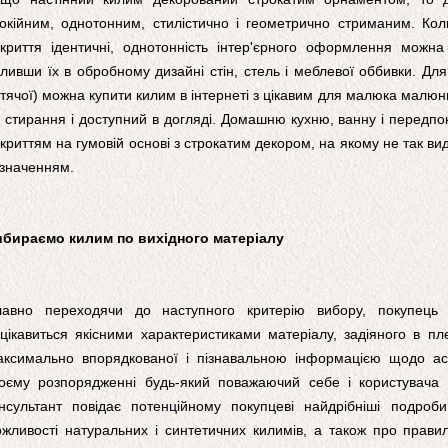
окійним, однотонним, стилістично і геометрично стриманим. Коли
криття ідентичні, однотонність інтер'єрного оформлення можн
іливши їх в обробному дизайні стін, стель і меблевої оббивки. Дл
тячої) можна купити килим в інтернеті з цікавим для малюка малюн
 стирання і доступний в догляді. Домашню кухню, ванну і передп
криттям на гумовій основі з строкатим декором, на якому не так вид
значенням.
бираємо килим по вихідного матеріалу
лавно переходячи до наступного критерію вибору, покупець
цікавиться якісними характеристиками матеріалу, задіяного в пл
ксимально впорядкованої і пізнавальною інформацією щодо ас
оєму розпорядженні будь-який поважаючий себе і користувача 
нсультант повідає потенційному покупцеві найдрібніші подробиц
жливості натуральних і синтетичних килимів, а також про прави