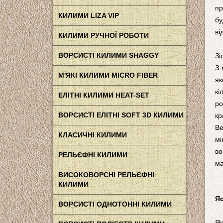
пр
КИЛИМИ LIZA VIP
бу
ві
КИЛИМИ РУЧНОЇ РОБОТИ
ВОРСИСТІ КИЛИМИ SHAGGY
Зі
З 
М'ЯКІ КИЛИМИ MICRO FIBER
як
кі
ЕЛІТНІ КИЛИМИ HEAT-SET
ро
ВОРСИСТІ ЕЛІТНІ SOFT 3D КИЛИМИ
кр
Ве
КЛАСИЧНІ КИЛИМИ
мі
во
РЕЛЬЄФНІ КИЛИМИ
ма
ВИСОКОВОРСНІ РЕЛЬЄФНІ
КИЛИМИ
Яс
ВОРСИСТІ ОДНОТОННІ КИЛИМИ
Як