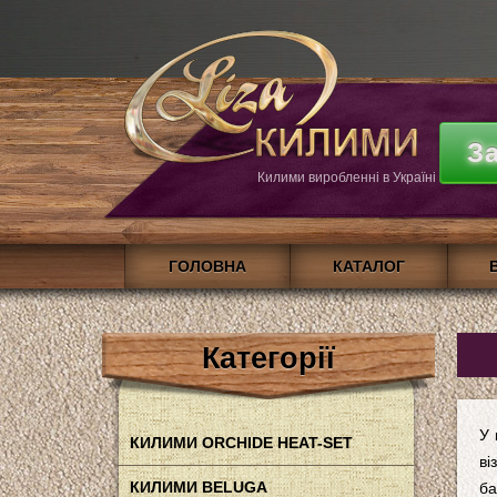
З
Килими виробленні в Україні
ГОЛОВНА
КАТАЛОГ
Категорії
У 
КИЛИМИ ORCHIDE HEAT-SET
ві
КИЛИМИ BELUGA
ба