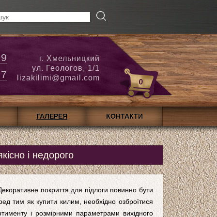
79
г. Хмельницкий
ул. Геологов, 1/1
27
lizakilimi@gmail.com
0
ГАЛЕРЕЯ
КОНТАКТИ
 якісно і недорого
Декоративне покриття для підлоги повинно бути
ред тим як купити килим, необхідно озброїтися
ртименту і розмірними параметрами вихідного