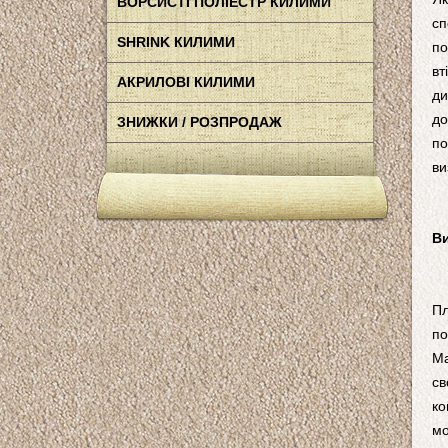
ВОРСИСТІ ПОЛІЕСТР КИЛИМИ
сп
SHRINK КИЛИМИ
по
вт
АКРИЛОВІ КИЛИМИ
ди
до
ЗНИЖКИ / РОЗПРОДАЖ
по
ви
Ви
П
по
Ма
св
ко
мо