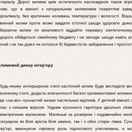
теріалу. Дорогі килими крім естетичного насложденія також зіг
ови, що в кімнаті з натуральним килимовим покриттям завж
кроклімату, без критичних коливань температури і вологості. Візу
вняний килим проте може завдати істотної шкоди здоров'ю домоч
бираючи килим по можливості віддайте перевагу синтетичному
дорого обійдеться сімейному бюджету і не заподіє шкоди навіть ал
ехай і не так довго як хотілося б) барвистістю забарвлення і простот
лимовий декор інтер'єру
будь-якому интерьерном стилі настінний килим буде виглядати ве
асичному стилі, додасть елегантності багато орнаментовані килимов
де «на-віч» пухнастий килим пастельних відтінків. У дитячій кімна
лас з низьким ворсом. Уздовж кухонного гарнітура ідеально ляж
иметричним малюнком. Маленькі за розміром і надзвичайно милі 
сесуаром як біля крісла біля каміна, так і з обох сторін ліжка. 
тер'єрі, виконуючи скромну роль підлогового утеплювача, а м