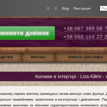
Вхід
Реєстрація
+38 067 389 08 
амовити дзвінок
+38 050 103 27 
ВІДГУКИ
ПРО НАС
ОПЛАТА І ДОСТАВКА
Килими в інтер'єрі - Liza Kilimi -
кожному окремо взятому приміщенні килим виконує певні функції. 
зуально привабливим, практичним в експлуатації і довговічним. Пе
зовими знаннями за якісними характеристиками килимового асо