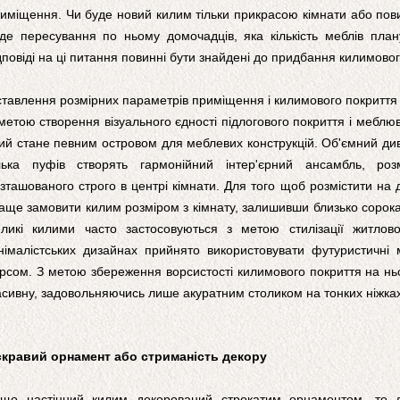
иміщення. Чи буде новий килим тільки прикрасою кімнати або пови
де пересування по ньому домочадців, яка кількість меблів план
дповіді на ці питання повинні бути знайдені до придбання килимовог
ставлення розмірних параметрів приміщення і килимового покриття
метою створення візуального єдності підлогового покриття і меблю
ий стане певним островом для меблевих конструкцій. Об'ємний дива
лька пуфів створять гармонійний інтер'єрний ансамбль, ро
зташованого строго в центрі кімнати. Для того щоб розмістити на д
аще замовити килим розміром з кімнату, залишивши близько сорока 
ликі килими часто застосовуються з метою стилізації житлов
німалістських дизайнах прийнято використовувати футуристичні
рсом. З метою збереження ворсистості килимового покриття на нь
сивну, задовольняючись лише акуратним столиком на тонких ніжках
кравий орнамент або стриманість декору
що настінний килим декорований строкатим орнаментом, то до