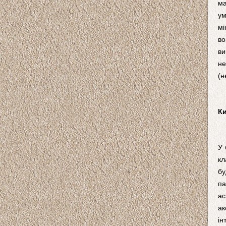
ма
ум
мі
во
ви
не
(н
Ки
У 
кл
бу
па
ас
ак
ін