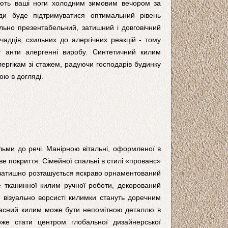
ріють ваші ноги холодним зимовим вечором за
ди буде підтримуватися оптимальний рівень
ально презентабельний, затишний і довговічний
адців, схильних до алергічних реакцій - тому
 анти алергенні виробу. Синтетичний килим
ергікам зі стажем, радуючи господарів будинку
ою в догляді.
льми до речі. Манірною вітальні, оформленої в
е покриття. Сімейної спальні в стилі «прованс»
ті затишно розташується яскраво орнаментований
е тканинної килим ручної роботи, декорований
візуально ворсисті килимки стануть доречним
Сучасний килим може бути непомітною деталлю в
оже стати центром глобальної дизайнерської