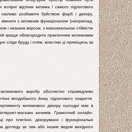
 колірні відтінки килима і самого підлогового
а сміливо розбавити буйством фарб і декору,
я кімнати з активним функціоналом (наприклад,
ком і низьким ворсом, з максимальною стійкістю
окій краще облагородити практичним килимовим
но сліди бруду і плям, властиві ці приміщень за
 килимового виробу абсолютно справедливо
етінні вподобаного йому підлогового покриття.
ортименту килимового декору сьогодні має в
інтернет-магазин килимів. Грамотний онлайн-
і про плетінні, декоруванні і функціональні
ла догляду за тим або іншим видом вихідного