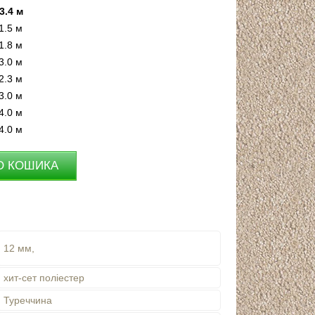
3.4 м
1.5 м
1.8 м
3.0 м
2.3 м
3.0 м
4.0 м
4.0 м
12 мм,
хит-сет поліестер
Туреччина