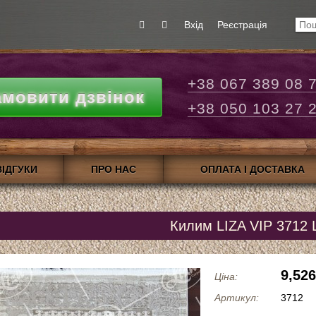
Вхід
Реєстрація
+38 067 389 08 
амовити дзвінок
+38 050 103 27 
ВІДГУКИ
ПРО НАС
ОПЛАТА І ДОСТАВКА
»
Килим LIZA VIP 3712 
9,526
Ціна:
Артикул:
3712