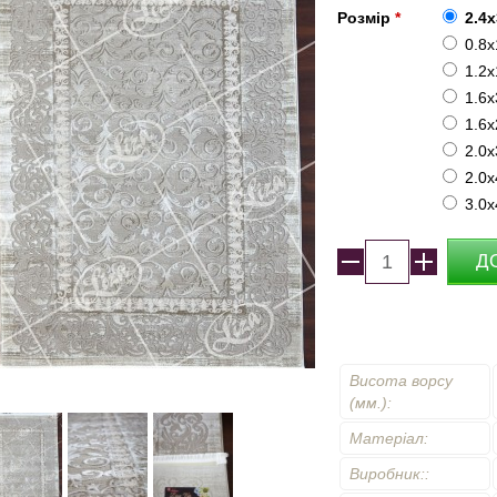
Розмір
*
2.4х
0.8x
1.2х
1.6х
1.6x
2.0x
2.0x
3.0x
Висота ворсу
(мм.):
Матеріал:
Виробник::