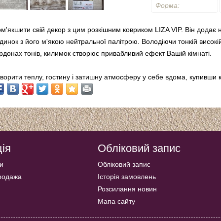
Форма:
м'якшити свій декор з цим розкішним ковриком LIZA VIP. Він додає но
динок з його м'якою нейтральної палітрою. Володіючи тонкій високі
рдонах тонів, килимок створює привабливий ефект Вашій кімнаті.
ворити теплу, гостину і затишну атмосферу у себе вдома, купивши 
ія
Обліковий запис
и
Обліковий запис
продажа
Історія замовлень
Розсилання новин
Мапа сайту