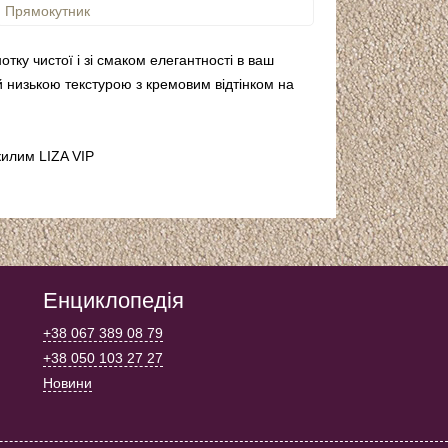
Прямокутник
тку чистої і зі смаком елегантності в ваш
й низькою текстурою з кремовим відтінком на
килим LIZA VIP
Енциклопедія
+38 067 389 08 79
+38 050 103 27 27
Новини