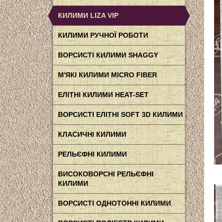
КИЛИМИ LIZA VIP
КИЛИМИ РУЧНОЇ РОБОТИ
ВОРСИСТІ КИЛИМИ SHAGGY
М'ЯКІ КИЛИМИ MICRO FIBER
ЕЛІТНІ КИЛИМИ HEAT-SET
ВОРСИСТІ ЕЛІТНІ SOFT 3D КИЛИМИ
КЛАСИЧНІ КИЛИМИ
РЕЛЬЄФНІ КИЛИМИ
ВИСОКОВОРСНІ РЕЛЬЄФНІ
КИЛИМИ
ВОРСИСТІ ОДНОТОННІ КИЛИМИ