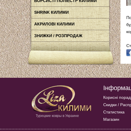
ВОРСИСТІ ПОЛІЕСТР КИЛИМИ
SHRINK КИЛИМИ
По
АКРИЛОВІ КИЛИМИ
бу
ко
ЗНИЖКИ / РОЗПРОДАЖ
Ст
Інформац
Корисні порад
Скидки / Рас
Статистика
Турецкие ковры в Украине
Магазин