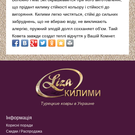
що прідант килиму стійкості кольору і стійкості до
вигоряння. Килими легко чистяться, стійкі до сильних
забруднень, що не вбираю воду, не викликають
алергію, пружний злодій долгл сохханяет об'єм. Такй
Ковета завжди создат теплі відчуття у Вашій Комнет.
Турецкие ковры в Украине
Інформація
Корисні поради
Скидки / Распродажа