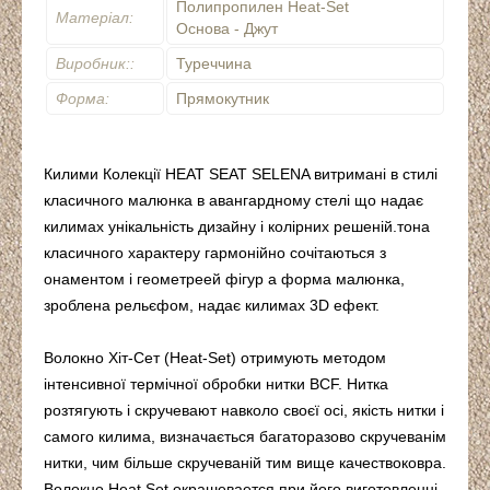
Полипропилен Heat-Set
Матеріал:
Основа - Джут
Виробник::
Туреччина
Форма:
Прямокутник
Килими Колекції HEAT SEAT SELENA витримані в стилі
класичного малюнка в авангардному стелі що надає
килимах унікальність дизайну і колірних решеній.тона
класичного характеру гармонійно сочітаються з
онаментом і геометреей фігур а форма малюнка,
зроблена рельєфом, надає килимах 3D ефект.
Волокно Хіт-Сет (Heat-Set) отримують методом
інтенсивної термічної обробки нитки BCF. Нитка
розтягують і скручевают навколо своєї осі, якість нитки і
самого килима, визначається багаторазово скручеванім
нитки, чим більше скручеваній тим вище качествоковра.
Волокно Heat Set окрашевается при його виготовленні,