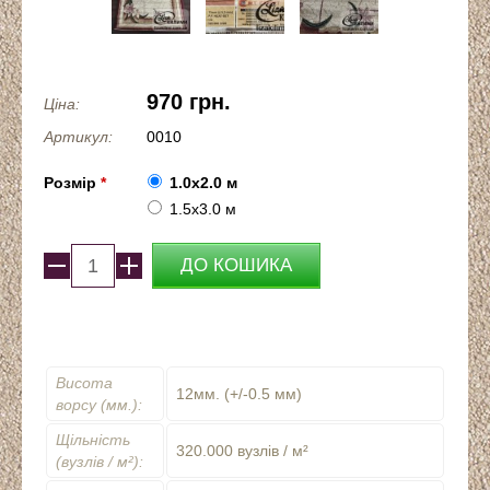
970 грн.
Ціна:
Артикул:
0010
Розмір
*
1.0x2.0 м
1.5x3.0 м
Висота
12мм. (+/-0.5 мм)
ворсу (мм.):
Щільність
320.000 вузлів / м²
(вузлів / м²):